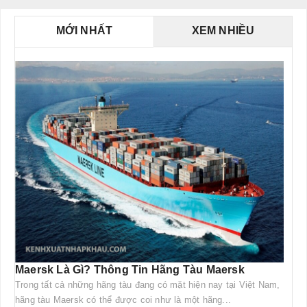
MỚI NHẤT
XEM NHIỀU
Maersk Là Gì? Thông Tin Hãng Tàu Maersk
Trong tất cả những hãng tàu đang có mặt hiện nay tại Việt Nam,
hãng tàu Maersk có thể được coi như là một hãng...