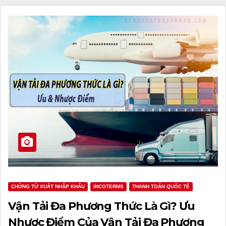
CHỨNG TỪ XUẤT NHẬP KHẨU
INCOTERMS
THANH TOÁN QUỐC TẾ
Vận Tải Đa Phương Thức Là Gì? Ưu
Nhược Điểm Của Vận Tải Đa Phương