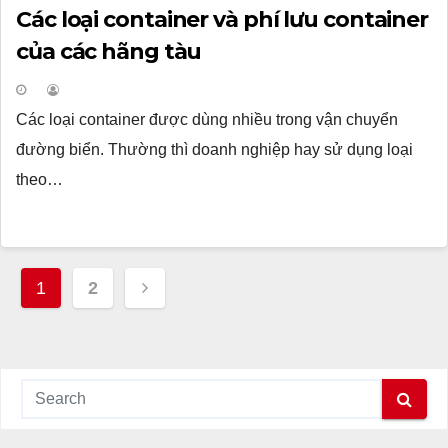
Các loại container và phí lưu container
của các hãng tàu
Các loại container được dùng nhiều trong vận chuyển
đường biển. Thường thì doanh nghiệp hay sử dụng loại
theo…
Phân
1
2
trang
bài
viết